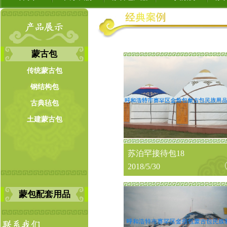
蒙古包
传统蒙古包
钢结构包
古典毡包
土建蒙古包
苏泊罕接待包18
2018/5/30
蒙包配套用品