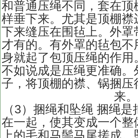
和普通压绳不同，套在顶
样垂下来。尤其是顶棚襟
下来缝压在围毡上。外罩
才有的。有外罩的毡包不
身就起了包顶压绳的作用
不如说成是压绳更准确。
子，将顶棚的襟、锅捆压
来
（3）捆绳和坠绳 捆绳
在一起，使其变成一个整
上的毛和马鬃马尾搓成。