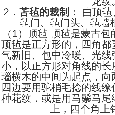
龙纹
2．
苫毡的裁制
： 由顶
毡门、毡门头、毡墙
（1）顶毡 顶毡是蒙古
顶毡是正方形的，四角都
气新旧、包中冷暖、光线
小，以正方形对角线的长
瑙横木的中间为起点，向
四边要用驼梢毛捻的线缭
种花纹，或是用马鬃马尾
上，四个角上