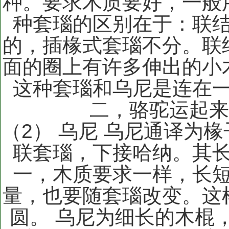
种。要求木质要好，一般
种套瑙的区别在于：联
的，插椽式套瑙不分。联
面的圈上有许多伸出的小
这种套瑙和乌尼是连在
二，骆驼运起
（2） 乌尼 乌尼通译为
联套瑙，下接哈纳。其
一，木质要求一样，长
量，也要随套瑙改变。这
圆。 乌尼为细长的木棍