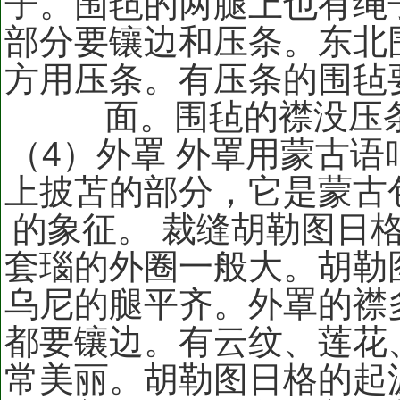
子。围毡的两腿上也有绳
部分要镶边和压条。东北
方用压条。有压条的围毡
面。围毡的襟没压
（4）外罩 外罩用蒙古
上披苫的部分，它是蒙古
的象征。 裁缝胡勒图日
套瑙的外圈一般大。胡勒
乌尼的腿平齐。外罩的襟
都要镶边。有云纹、莲花
常美丽。胡勒图日格的起