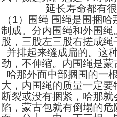
延长寿命都有
（1）围绳 围绳是围捆
制成。分内围绳和外围绳
股，三股左三股右搓成绳
并排起来缝成扁的。这
劲，不伸缩。内围绳是蒙
哈那外面中部捆围的一
大，内围绳的质量一定要
断裂或没有捆紧，哈那就
陷，蒙古包就有倒塌的危